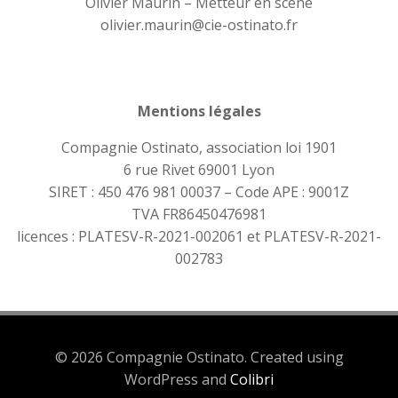
Olivier Maurin – Metteur en scène
olivier.maurin@cie-ostinato.fr
Mentions légales
Compagnie Ostinato, association loi 1901
6 rue Rivet 69001 Lyon
SIRET : 450 476 981 00037 – Code APE : 9001Z
TVA FR86450476981
licences : PLATESV-R-2021-002061 et PLATESV-R-2021-
002783
© 2026 Compagnie Ostinato. Created using
WordPress and
Colibri