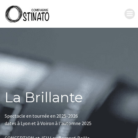
Aller
au
contenu
La Brillante
Spectacle en tournée en 2025-2026
dates à Lyon et à Voiron à l'automne 2025
CONCEPTION et JEU Lou Bernard-Baille